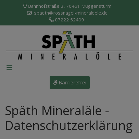
Bahnhofstraße 3, 76461 Muggensturm
spaeth@rossnagel-mineraloele.de
07222 52409
Barrierefrei
Späth Mineraläle -
Datenschutzerklärung