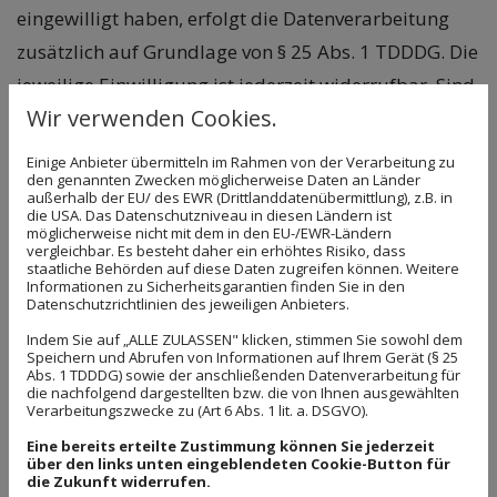
eingewilligt haben, erfolgt die Datenverarbeitung
zusätzlich auf Grundlage von § 25 Abs. 1 TDDDG. Die
jeweilige Einwilligung ist jederzeit widerrufbar. Sind
Wir verwenden Cookies.
Ihre Daten zur Vertragserfüllung oder zur
Durchführung vorvertraglicher Maßnahmen
Einige Anbieter übermitteln im Rahmen von der Verarbeitung zu
den genannten Zwecken möglicherweise Daten an Länder
erforderlich, verarbeiten wir Ihre Daten auf
außerhalb der EU/ des EWR (Drittlanddatenübermittlung), z.B. in
die USA. Das Datenschutzniveau in diesen Ländern ist
Grundlage des Art. 6 Abs. 1 lit. b DS-GVO. Des
möglicherweise nicht mit dem in den EU-/EWR-Ländern
Weiteren verarbeiten wir Ihre Daten, sofern diese zur
vergleichbar. Es besteht daher ein erhöhtes Risiko, dass
staatliche Behörden auf diese Daten zugreifen können. Weitere
Erfüllung einer rechtlichen Verpflichtung
Informationen zu Sicherheitsgarantien finden Sie in den
Datenschutzrichtlinien des jeweiligen Anbieters.
erforderlich sind, auf Grundlage von Art. 6 Abs. 1 lit.
Indem Sie auf „ALLE ZULASSEN" klicken, stimmen Sie sowohl dem
c DS-GVO. Die Datenverarbeitung kann ferner auf
Speichern und Abrufen von Informationen auf Ihrem Gerät (§ 25
Abs. 1 TDDDG) sowie der anschließenden Datenverarbeitung für
Grundlage unseres berechtigten Interesses nach Art.
die nachfolgend dargestellten bzw. die von Ihnen ausgewählten
Verarbeitungszwecke zu (Art 6 Abs. 1 lit. a. DSGVO).
6 Abs. 1 lit. f DS-GVO erfolgen. Über die jeweils im
Eine bereits erteilte Zustimmung können Sie jederzeit
Einzelfall einschlägigen Rechtsgrundlagen wird in
über den links unten eingeblendeten Cookie-Button für
die Zukunft widerrufen.
den folgenden Absätzen dieser