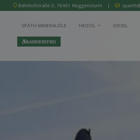
Bahnhofstraße 3, 76461 Muggensturm |
spaeth@
SPÄTH MINERALÖLE
HEIZÖL
DIESEL
BARRIEREFREI