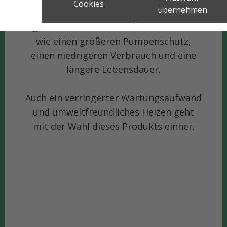
Cookies
übernehmen
Eine geringe Geruchsbelästigung
gewährleistet dieses Produkt ebenso
wie einen größeren Pumpenschutz,
einen niedrigeren Verbrauch und eine
längere Lebensdauer.
Auch ein verringerter Wartungsaufwand
und umweltfreundliches Heizen geht
mit der Wahl dieses Produkts einher.