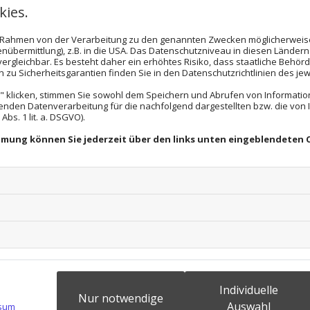
ies.
im Rahmen von der Verarbeitung zu den genannten Zwecken möglicherwei
nübermittlung), z.B. in die USA. Das Datenschutzniveau in diesen Ländern 
rgleichbar. Es besteht daher ein erhöhtes Risiko, dass staatliche Behör
HEIZÖL PREMIUM –
zu Sicherheitsgarantien finden Sie in den Datenschutzrichtlinien des jew
 klicken, stimmen Sie sowohl dem Speichern und Abrufen von Information
SCHWEFELARM
enden Datenverarbeitung für die nachfolgend dargestellten bzw. die von
bs. 1 lit. a. DSGVO).
immung können Sie jederzeit über den links unten eingeblendeten 
Das Heizöl Premium schwefelarm ist ein
Spitzenprodukt, welches die DIN-Norm
für Heizöl um Längen übertrifft.
Es vereint mehr Leistung mit mehr
Komfort und ist somit ein wahrer
Geheimtipp für alle preisbewussten
Kunden.
Individuelle
Nur notwendige
Auswahl
sum