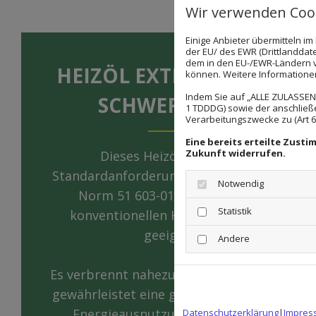
Wir verwenden Cook
Einige Anbieter übermitteln 
der EU/ des EWR (Drittlanddate
dem in den EU-/EWR-Ländern ve
HEIZÖL EXTRA LEICHT –
können. Weitere Informationen 
Indem Sie auf „ALLE ZULASSEN"
SCHWEFELARM
1 TDDDG) sowie der anschließ
Verarbeitungszwecke zu (Art 6 A
Eine bereits erteilte Zust
Zukunft widerrufen.
Dieses Heizöl erfüllt die
Standardanforderungen der Deutschen
Notwendig
Norm 51 603-01 und ist für alle
Statistik
konventionellen Heizungsanlagen
geeignet.
Andere
Es verbrennt nahezu rückstandsfrei und
gewährleistet eine gleichbleibend hohe
Energieausnutzung, die in einem
Datenschutzerklärung
|
Impres