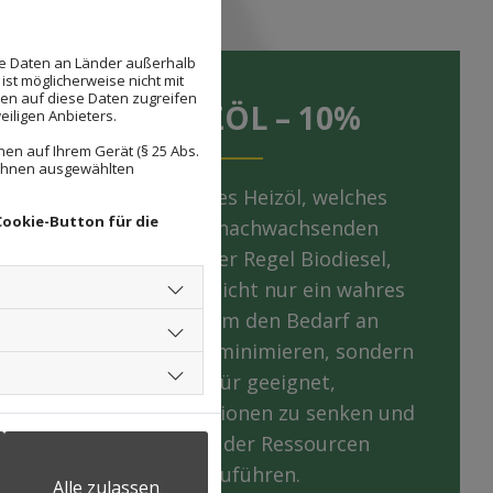
se Daten an Länder außerhalb
ist möglicherweise nicht mit
den auf diese Daten zugreifen
BIO HEIZÖL – 10%
eiligen Anbieters.
en auf Ihrem Gerät (§ 25 Abs.
 Ihnen ausgewählten
Ein schwefelarmes Heizöl, welches
Cookie-Button für die
Brennstoff aus nachwachsenden
Rohstoffen, in aller Regel Biodiesel,
beinhaltet. Es ist nicht nur ein wahres
Wundermittel um den Bedarf an
fossiler Energie zu minimieren, sondern
ebenso dafür geeignet,
Treibhausgasemissionen zu senken und
eine Schonung der Ressourcen
herbeizuführen.
Alle zulassen