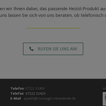
en wir Ihnen dabei, das passende Heizöl-Produkt a
ns lassen Sie sich von uns beraten, ob telefonisch
RUFEN SIE UNS AN!
Telefon
07222 52409
I
Telefax
07222 52423
E-Mail
spaeth@rossnagel-mineraloele.de