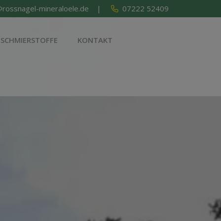
rossnagel-mineraloele.de
|
07222 52409
SCHMIERSTOFFE
KONTAKT